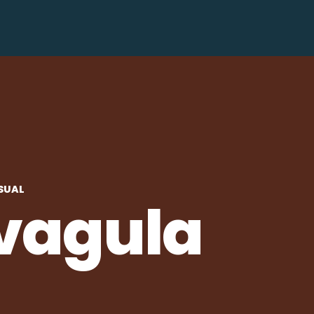
ISUAL
vagula